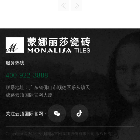
服务热线
400-922-3888
联系地址：广东省佛山市顺德区乐从镇天
成路云顶国际官网大厦
关注云顶国际官网：
Copyright © 2024 云顶国际官网集团股份有限公司 版权所有