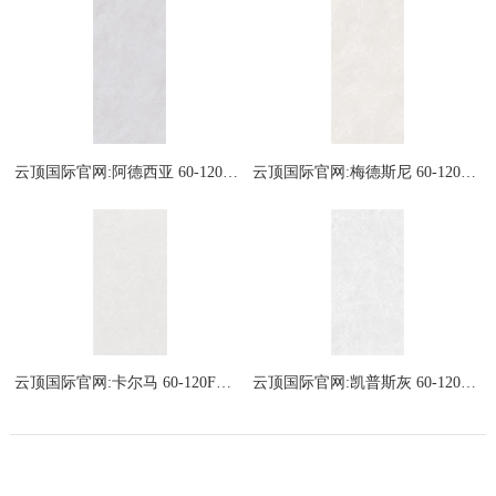
云顶国际官网:阿德西亚 60-120FMBT10699PM
云顶国际官网:梅德斯尼 60-120FMBT10698PM
云顶国际官网:卡尔马 60-120FMBT10697PM
云顶国际官网:凯普斯灰 60-120FMBT10695PM