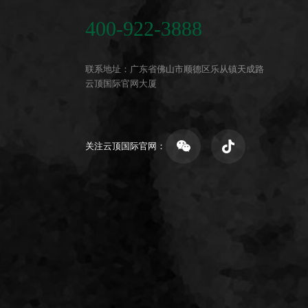
400-922-3888
联系地址：广东省佛山市顺德区乐从镇天成路
云顶国际官网大厦
关注云顶国际官网：